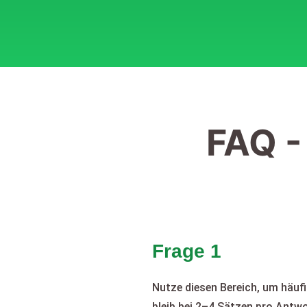
FAQ -
Frage 1
Nutze diesen Bereich, um häuf
bleib bei 2–4 Sätzen pro Antwor