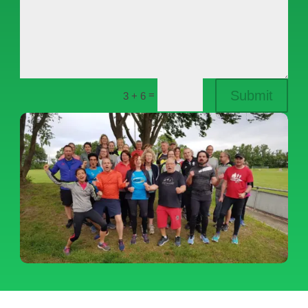
Submit
=
3 + 6